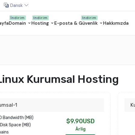
Dansk
ayfa
Domain
Hosting
E-posta & Güvenlik
Hakkımızda
Linux Kurumsal Hosting
umsal-1
K
0 Bandwidth (MB)
$9.90USD
Disk Space (MB)
Årlig
mains