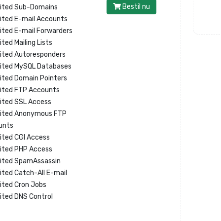
Bestil nu
mited Sub-Domains
ited E-mail Accounts
ited E-mail Forwarders
ited Mailing Lists
ited Autoresponders
mited MySQL Databases
ited Domain Pointers
ited FTP Accounts
ited SSL Access
mited Anonymous FTP
unts
ited CGI Access
ited PHP Access
mited SpamAssassin
ited Catch-All E-mail
ited Cron Jobs
ited DNS Control