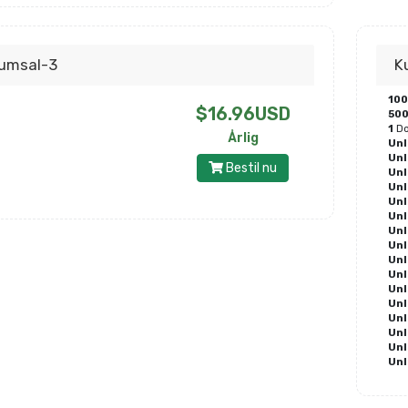
umsal-3
K
10
$16.96USD
50
1
Do
Årlig
Unl
Unl
Bestil nu
Unl
Unl
Unl
Unl
Unl
Unl
Unl
Unl
Unl
Unl
Unl
Unl
Unl
Unl