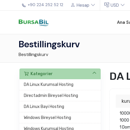
+90 224 252 52 12
Hesap
USD
Ana S
Bestillingskurv
Bestillingskurv
DA 
Kategorier
DA Linux Kurumsal Hosting
Directadmin Bireysel Hosting
kur
DA Linux Bayi Hosting
1000
Windows Bireysel Hosting
1000 
1 Do
Windows Kurumsal Hosting