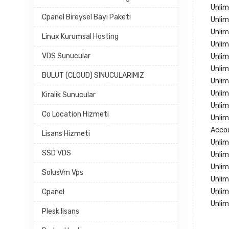
Unli
Cpanel Bireysel Bayi Paketi
Unlim
Unlim
Linux Kurumsal Hosting
Unlim
VDS Sunucular
Unlim
Unli
BULUT (CLOUD) SINUCULARIMIZ
Unlim
Unlim
Kiralik Sunucular
Unlim
Co Location Hizmeti
Unli
Acco
Lisans Hizmeti
Unlim
SSD VDS
Unlim
Unli
SolusVm Vps
Unlim
Unlim
Cpanel
Unlim
Plesk lisans