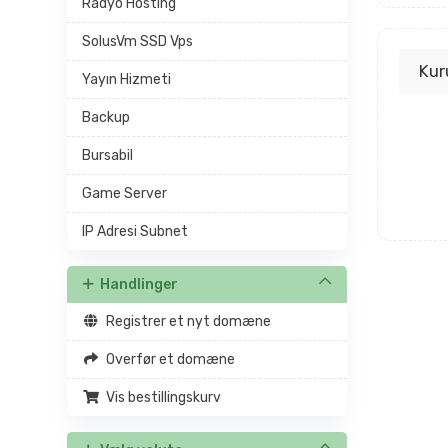
Radyo Hosting
SolusVm SSD Vps
Kur
Yayın Hizmeti
Backup
Bursabil
Game Server
IP Adresi Subnet
Handlinger
Registrer et nyt domæne
Overfør et domæne
Vis bestillingskurv