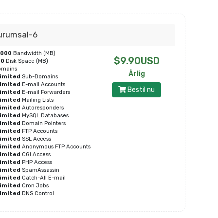
urumsal-6
0000
Bandwidth (MB)
$9.90USD
00
Disk Space (MB)
mains
Årlig
imited
Sub-Domains
imited
E-mail Accounts
Bestil nu
imited
E-mail Forwarders
imited
Mailing Lists
imited
Autoresponders
imited
MySQL Databases
imited
Domain Pointers
imited
FTP Accounts
imited
SSL Access
imited
Anonymous FTP Accounts
imited
CGI Access
imited
PHP Access
imited
SpamAssassin
imited
Catch-All E-mail
imited
Cron Jobs
imited
DNS Control