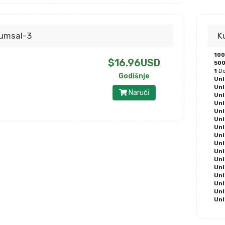
umsal-3
K
10
$16.96USD
50
1
Do
Godišnje
Unl
Unl
Naruči
Unl
Unl
Unl
Unl
Unl
Unl
Unl
Unl
Unl
Unl
Unl
Unl
Unl
Unl