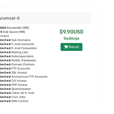
urumsal-6
0000
Bandwidth (MB)
$9.90USD
00
Disk Space (MB)
mains
Godišnje
imited
Sub-Domains
imited
E-mail Accounts
Naruči
imited
E-mail Forwarders
imited
Mailing Lists
imited
Autoresponders
imited
MySQL Databases
imited
Domain Pointers
imited
FTP Accounts
imited
SSL Access
imited
Anonymous FTP Accounts
imited
CGI Access
imited
PHP Access
imited
SpamAssassin
imited
Catch-All E-mail
imited
Cron Jobs
imited
DNS Control