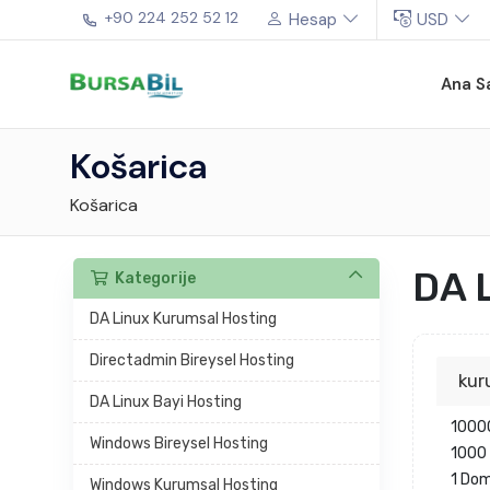
+90 224 252 52 12
Hesap
USD
Ana S
Košarica
Košarica
DA 
Kategorije
DA Linux Kurumsal Hosting
Directadmin Bireysel Hosting
kur
DA Linux Bayi Hosting
1000
Windows Bireysel Hosting
1000 
1 Do
Windows Kurumsal Hosting