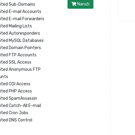
Naruči
mited Sub-Domains
ited E-mail Accounts
ited E-mail Forwarders
ited Mailing Lists
ited Autoresponders
mited MySQL Databases
ited Domain Pointers
ited FTP Accounts
ited SSL Access
mited Anonymous FTP
unts
ited CGI Access
ited PHP Access
mited SpamAssassin
ited Catch-All E-mail
ited Cron Jobs
ited DNS Control