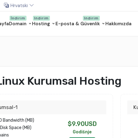
Hrvatski
ayfa
Domain
Hosting
E-posta & Güvenlik
Hakkımızda
Linux Kurumsal Hosting
umsal-1
K
0 Bandwidth (MB)
$9.90USD
Disk Space (MB)
Godišnje
mains