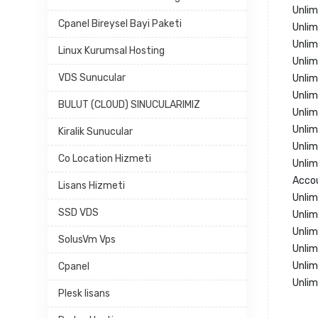
Unli
Cpanel Bireysel Bayi Paketi
Unlim
Unlim
Linux Kurumsal Hosting
Unlim
VDS Sunucular
Unlim
Unli
BULUT (CLOUD) SINUCULARIMIZ
Unlim
Unlim
Kiralik Sunucular
Unlim
Co Location Hizmeti
Unli
Acco
Lisans Hizmeti
Unlim
SSD VDS
Unlim
Unli
SolusVm Vps
Unlim
Unlim
Cpanel
Unlim
Plesk lisans