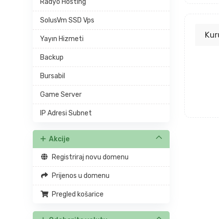
Radyo Hosting
SolusVm SSD Vps
Kur
Yayın Hizmeti
Backup
Bursabil
Game Server
IP Adresi Subnet
Akcije
Registriraj novu domenu
Prijenos u domenu
Pregled košarice