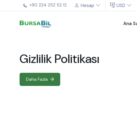
+90 224 252 52 12
Hesap
USD
Ana S
Gizlilik Politikası
Daha Fazla