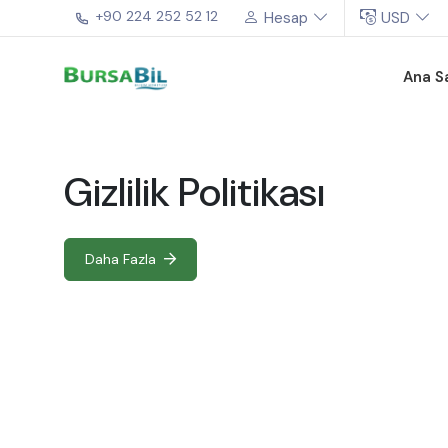
+90 224 252 52 12
Hesap
USD
Ana S
Gizlilik Politikası
Daha Fazla