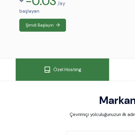
-0.03
$
/ay
başlayan
Şimdi Başlayın
Özel Hosting
Markan
Çevrimiçi yolculuğunuzun ilk adı