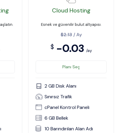
ting
Cloud Hosting
aşlatın.
Esnek ve güvenilir bulut altyapısı.
$2.13
/ Ay
-0.03
$
y
/ay
Planı Seç
2 GB Disk Alanı
Sınırsız Trafik
cPanel Kontrol Paneli
6 GB Bellek
ı
10 Barındırılan Alan Adı