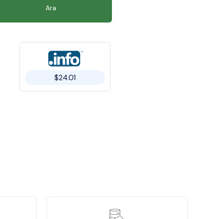
Ara
$24.01