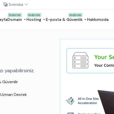
Svenska
ayfa
Domain
Hosting
E-posta & Güvenlik
Hakkımızda
 VDS
mium Sanal sunucu
Özel kaynakların keyfini çıkarın
Yönetilen VDS Sanallaştırma