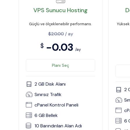
VPS Sunucu Hosting
D
Güçlü ve ölçeklenebilir performans.
Yüksek 
$20.00
/ ay
-0.03
$
/ay
Planı Seç
2 GB Disk Alanı
2 
Sınırsız Trafik
Sın
cPanel Kontrol Paneli
cP
6 GB Bellek
6 
10 Barındırılan Alan Adı