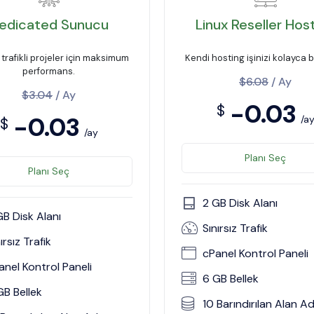
edicated Sunucu
Linux Reseller Hos
trafikli projeler için maksimum
Kendi hosting işinizi kolayca b
performans.
$6.08
/ Ay
$3.04
/ Ay
-0.03
$
-0.03
/a
$
/ay
Planı Seç
Planı Seç
2 GB Disk Alanı
GB Disk Alanı
Sınırsız Trafik
ırsız Trafik
cPanel Kontrol Paneli
anel Kontrol Paneli
6 GB Bellek
GB Bellek
10 Barındırılan Alan Ad