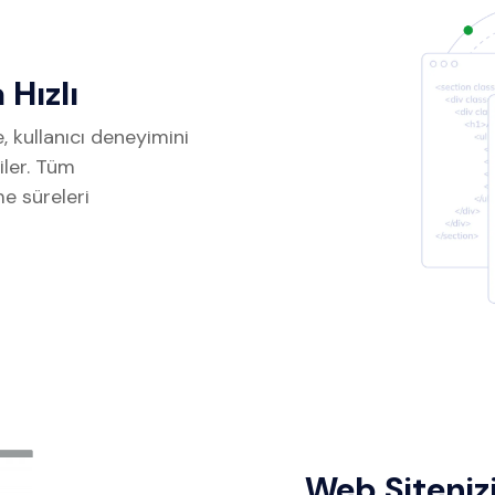
Hızlı
, kullanıcı deneyimini
iler. Tüm
me süreleri
Web Siteniz