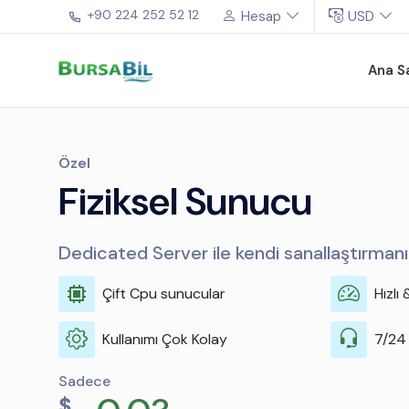
+90 224 252 52 12
Hesap
USD
Ana S
VDS
Her ihtiyaca göre
VDS gibi özel kaynaklara sahip pre
Sağlam performans
uzman yönetimi
Sadece