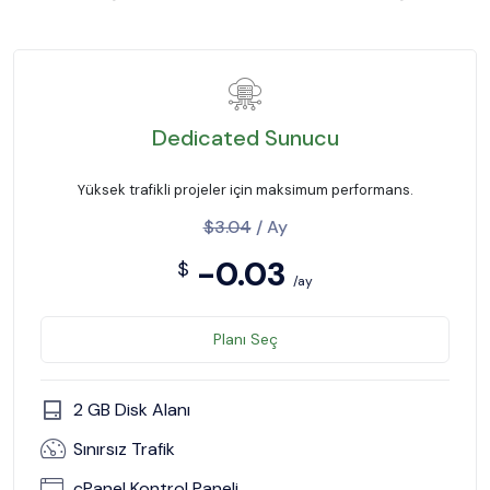
Dedicated Sunucu
Yüksek trafikli projeler için maksimum performans.
$3.04
/ Ay
-0.03
$
/ay
Planı Seç
2 GB Disk Alanı
Sınırsız Trafik
cPanel Kontrol Paneli