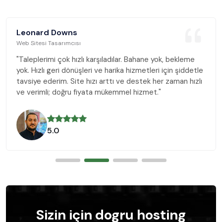
nard Downs
Leon
itesi Tasarımcısı
Web Si
plerimi çok hızlı karşıladılar. Bahane yok, bekleme
"Talep
Hızlı geri dönüşleri ve harika hizmetleri için şiddetle
yok. H
ye ederim. Site hızı arttı ve destek her zaman hızlı
tavsi
erimli; doğru fiyata mükemmel hizmet."
ve ve
5.0
Sizin için dogru hosting