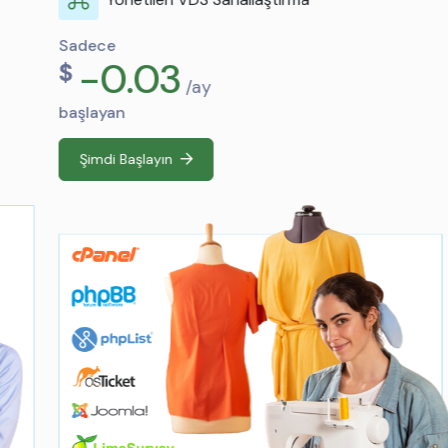
Sadece
-0.03
$
/ay
başlayan
Şimdi Başlayın