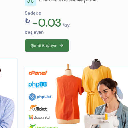
Sadece
-0.03
₺
/ay
başlayan
Şimdi Başlayın