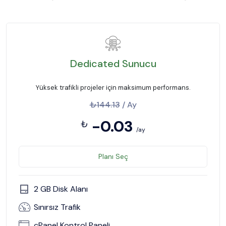
Dedicated Sunucu
Yüksek trafikli projeler için maksimum performans.
₺144.13
/ Ay
-0.03
₺
/ay
Planı Seç
2 GB Disk Alanı
Sınırsız Trafik
cPanel Kontrol Paneli