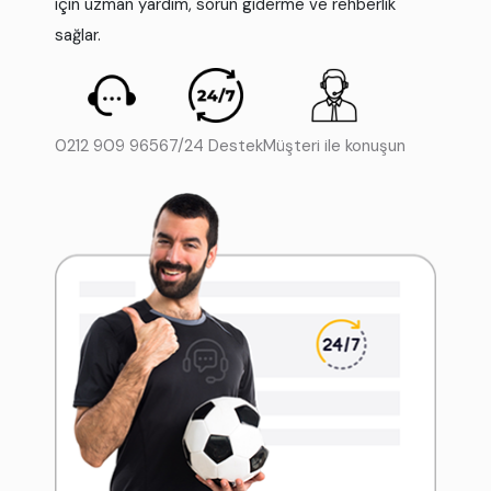
için uzman yardım, sorun giderme ve rehberlik
sağlar.
0212 909 9656
7/24 Destek
Müşteri ile konuşun