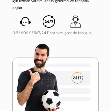
için uzman yardım, sorun giderme ve rehberlik
sağlar.
0212 909 9656
7/24 Destek
Müşteri ile konuşun