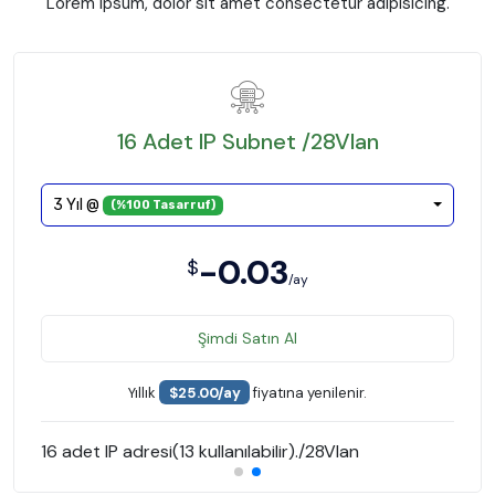
Lorem ipsum, dolor sit amet consectetur adipisicing.
16 Adet IP Subnet /28Vlan
3 Yıl @
(%100 Tasarruf)
-0.03
$
/ay
Şimdi Satın Al
Yıllık
$25.00/ay
fiyatına yenilenir.
16 adet IP adresi(13 kullanılabilir)./28Vlan