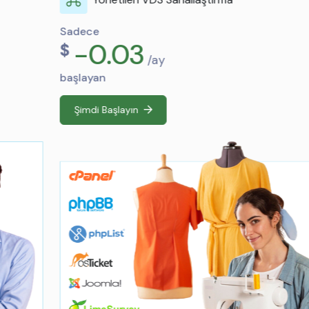
Sadece
-0.03
$
/ay
başlayan
Şimdi Başlayın