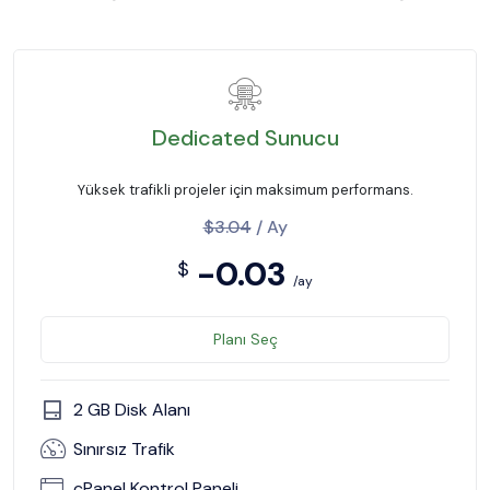
Dedicated Sunucu
Yüksek trafikli projeler için maksimum performans.
$3.04
/ Ay
-0.03
$
/ay
Planı Seç
2 GB Disk Alanı
Sınırsız Trafik
cPanel Kontrol Paneli