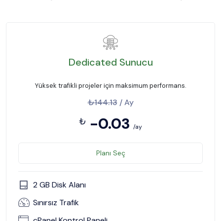
Dedicated Sunucu
Yüksek trafikli projeler için maksimum performans.
₺144.13
/ Ay
-0.03
₺
/ay
Planı Seç
2 GB Disk Alanı
Sınırsız Trafik
cPanel Kontrol Paneli