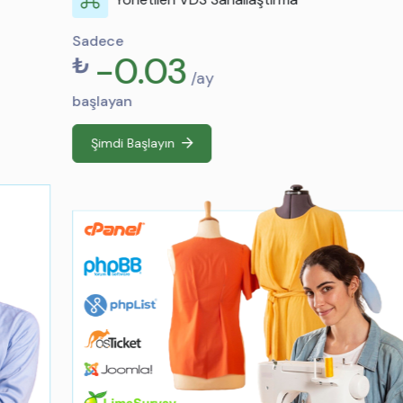
Sadece
-0.03
₺
/ay
başlayan
Şimdi Başlayın