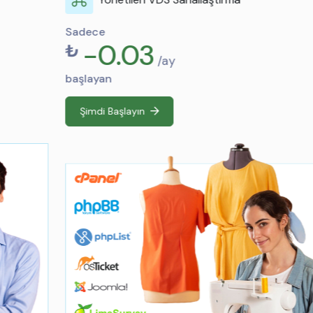
Sadece
-0.03
₺
/ay
başlayan
Şimdi Başlayın