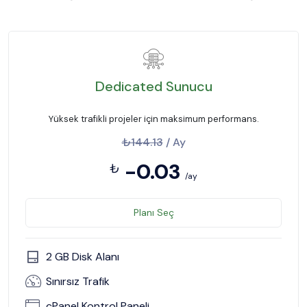
Dedicated Sunucu
Yüksek trafikli projeler için maksimum performans.
₺144.13
/ Ay
-0.03
₺
/ay
Planı Seç
2 GB Disk Alanı
Sınırsız Trafik
cPanel Kontrol Paneli