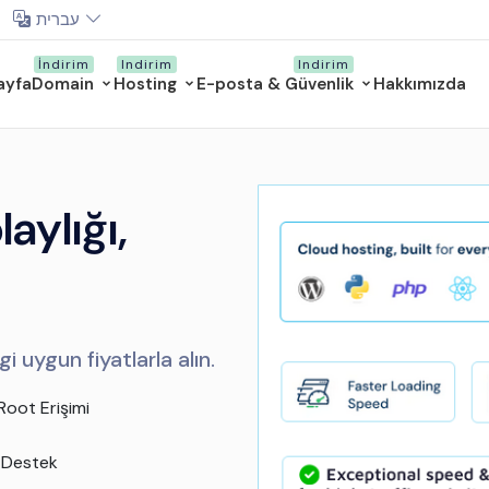
עברית
ayfa
Domain
Hosting
E-posta & Güvenlik
Hakkımızda
aylığı,
i uygun fiyatlarla alın.
oot Erişimi
 Destek