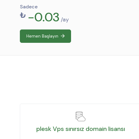
Sadece
-0.03
₺
/ay
Hemen Başlayın
plesk Vps sınırsız domain lisansı