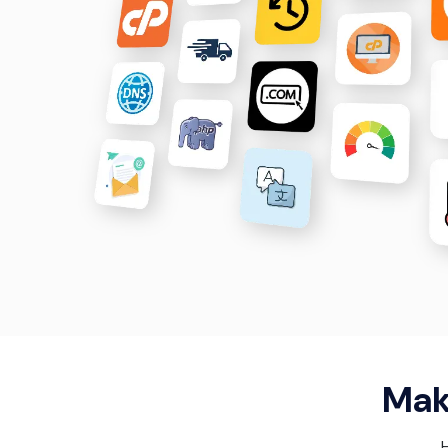
Mak
H