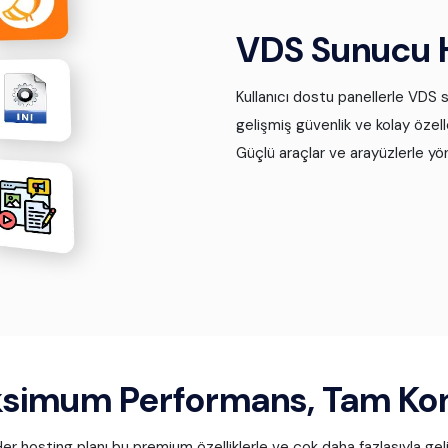
VDS Sunucu H
Kullanıcı dostu panellerle VDS
gelişmiş güvenlik ve kolay özel
Güçlü araçlar ve arayüzlerle yön
simum Performans, Tam Kon
er hosting planı bu premium özelliklerle ve çok daha fazlasıyla geli