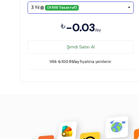
3 Yıl @
(%100 Tasarruf)
-0.03
₺
/ay
Şimdi Satın Al
Yıllık
₺100.99/ay
fiyatına yenilenir.