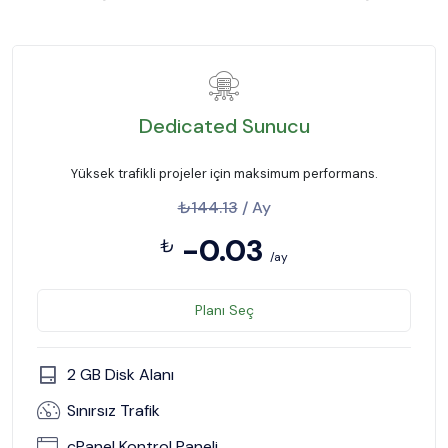
Dedicated Sunucu
Yüksek trafikli projeler için maksimum performans.
₺144.13
/ Ay
-0.03
₺
/ay
Planı Seç
2 GB Disk Alanı
Sınırsız Trafik
cPanel Kontrol Paneli