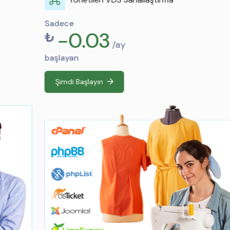
Sadece
-0.03
₺
/ay
başlayan
Şimdi Başlayın