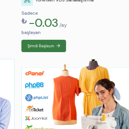
Sadece
-0.03
₺
/ay
başlayan
Şimdi Başlayın