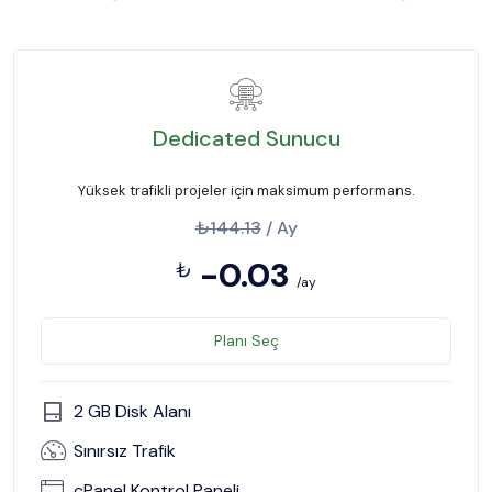
Dedicated Sunucu
Yüksek trafikli projeler için maksimum performans.
₺144.13
/ Ay
-0.03
₺
/ay
Planı Seç
2 GB Disk Alanı
Sınırsız Trafik
cPanel Kontrol Paneli