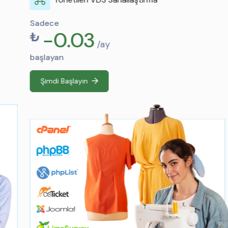
Sadece
-0.03
₺
/ay
başlayan
Şimdi Başlayın