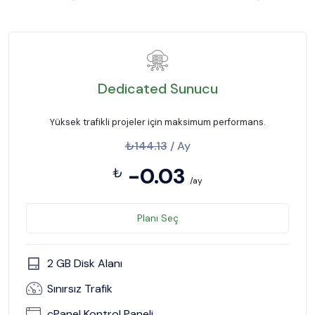
Dedicated Sunucu
Yüksek trafikli projeler için maksimum performans.
₺144.13
/ Ay
-0.03
₺
/ay
Planı Seç
2 GB Disk Alanı
Sınırsız Trafik
cPanel Kontrol Paneli